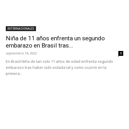
INTERNACIONALES
Niña de 11 años enfrenta un segundo
embarazo en Brasil tras...
septiembre 14, 2022
0
En Brasil Niña de tan solo 11 años de edad enfrenta segundo
embarazo tras haber sido violada tal y como ocurrió en la
primera...