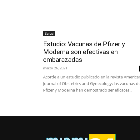
Salud
Estudio: Vacunas de Pfizer y
Moderna son efectivas en
embarazadas
marzo 26, 2021
Acorde a un estudio publicado en la revista America
Journal of Obstetrics and Gynecology; las vacunas d
Pfizer y Moderna han demostrado ser eficaces...