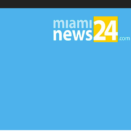
▷
Miami
News
24