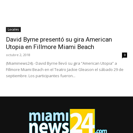
Locales
David Byrne presentó su gira American
Utopia en Fillmore Miami Beach
octubre 2, 2018
0
(Miaminews24).- David Byrne llevó su gira “American Utopia” a
Fillmore Miami Beach en el Teatro Jackie Gleason el sábado 29 de
septiembre. Los participantes fueron...