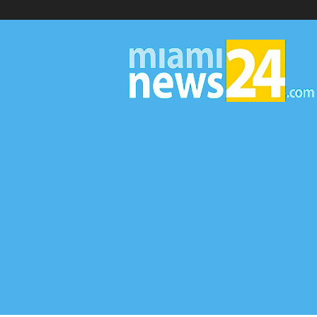
▷
Miami
News
24