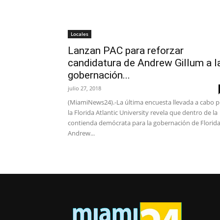
Locales
Lanzan PAC para reforzar
candidatura de Andrew Gillum a l
gobernación...
julio 27, 2018
(MiamiNews24).-La última encuesta llevada a cabo p
la Florida Atlantic University revela que dentro de la
contienda demócrata para la gobernación de Florida
Andrew...