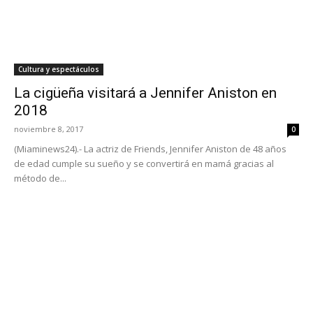
Cultura y espectáculos
La cigüeña visitará a Jennifer Aniston en
2018
noviembre 8, 2017
0
(Miaminews24).- La actriz de Friends, Jennifer Aniston de 48 años
de edad cumple su sueño y se convertirá en mamá gracias al
método de...