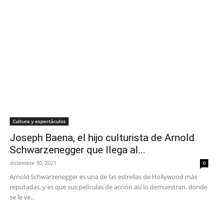
Cultura y espectáculos
Joseph Baena, el hijo culturista de Arnold
Schwarzenegger que llega al...
diciembre 30, 2021
0
Arnold Schwarzenegger es una de las estrellas de Hollywood más
reputadas, y es que sus películas de acción así lo demuestran, donde
se le ve...