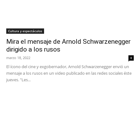
Cultura y espectáculos
Mira el mensaje de Arnold Schwarzenegger
dirigido a los rusos
marzo 18, 2022
0
El ícono del cine y exgobernador, Arnold Schwarzenegger envió un
mensaje a los rusos en un video publicado en las redes sociales éste
jueves. "Les...