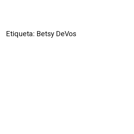
Etiqueta: Betsy DeVos