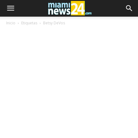
Inicio
Etiquetas
Betsy DeVos