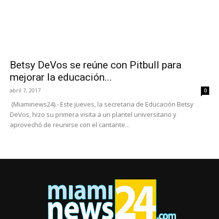
Betsy DeVos se reúne con Pitbull para
mejorar la educación...
abril 7, 2017
0
(Miaminews24).- Este jueves, la secretaria de Educación Betsy
DeVos, hizo su primera visita a un plantel universitario y
aprovechó de reunirse con el cantante...