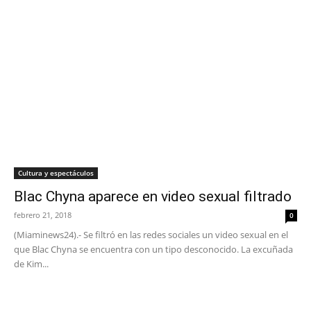
Cultura y espectáculos
Blac Chyna aparece en video sexual filtrado
febrero 21, 2018
0
(Miaminews24).- Se filtró en las redes sociales un video sexual en el
que Blac Chyna se encuentra con un tipo desconocido. La excuñada
de Kim...