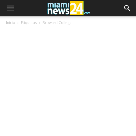
Inicio
Etiquetas
Broward College