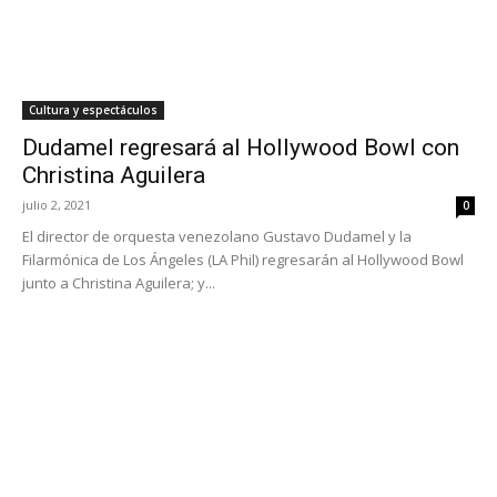
Cultura y espectáculos
Dudamel regresará al Hollywood Bowl con
Christina Aguilera
julio 2, 2021
0
El director de orquesta venezolano Gustavo Dudamel y la
Filarmónica de Los Ángeles (LA Phil) regresarán al Hollywood Bowl
junto a Christina Aguilera; y...