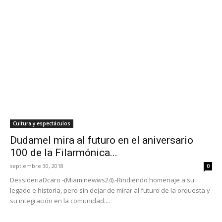
Cultura y espectáculos
Dudamel mira al futuro en el aniversario
100 de la Filarmónica...
septiembre 30, 2018
0
DessideriaDcaro -(Miaminewws24).-Rindiendo homenaje a su
legado e historia, pero sin dejar de mirar al futuro de la orquesta y
su integración en la comunidad....