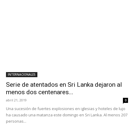
INTERNACIONALES
Serie de atentados en Sri Lanka dejaron al
menos dos centenares...
abril 21, 2019
0
Una sucesión de fuertes explosiones en iglesias y hoteles de lujo
ha causado una matanza este domingo en Sri Lanka. Al menos 207
personas...