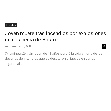
Locales
Joven muere tras incendios por explosiones
de gas cerca de Bostón
septiembre 14, 2018
0
(Miaminews24).-Un joven de 18 años perdió la vida en una de las
decenas de incendios que se desataron el jueves en varios
lugares al...