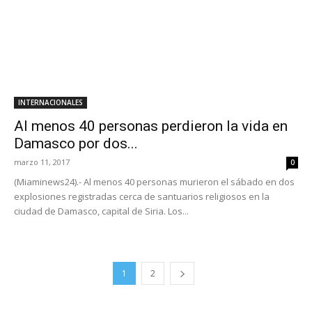
INTERNACIONALES
Al menos 40 personas perdieron la vida en
Damasco por dos...
marzo 11, 2017
0
(Miaminews24).- Al menos 40 personas murieron el sábado en dos
explosiones registradas cerca de santuarios religiosos en la
ciudad de Damasco, capital de Siria. Los...
1
2