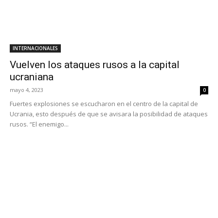
INTERNACIONALES
Vuelven los ataques rusos a la capital
ucraniana
mayo 4, 2023
0
Fuertes explosiones se escucharon en el centro de la capital de
Ucrania, esto después de que se avisara la posibilidad de ataques
rusos. “El enemigo...