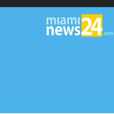
▷
Miami
News
24