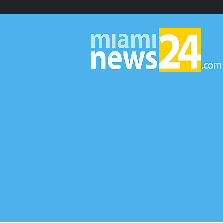
▷
Miami
News
24