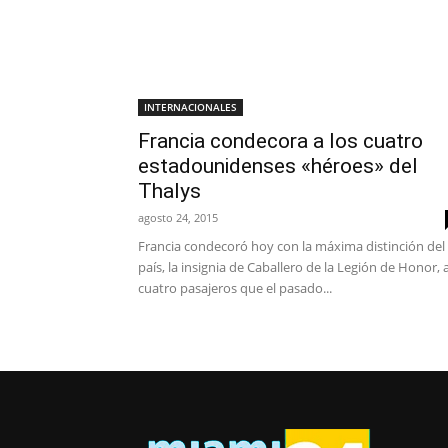
INTERNACIONALES
Francia condecora a los cuatro
estadounidenses «héroes» del
Thalys
agosto 24, 2015
Francia condecoró hoy con la máxima distinción del
país, la insignia de Caballero de la Legión de Honor, 
cuatro pasajeros que el pasado...