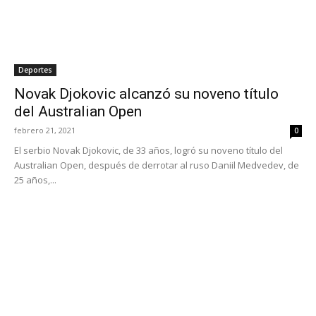
Deportes
Novak Djokovic alcanzó su noveno título
del Australian Open
febrero 21, 2021
0
El serbio Novak Djokovic, de 33 años, logró su noveno título del
Australian Open, después de derrotar al ruso Daniil Medvedev, de
25 años,...