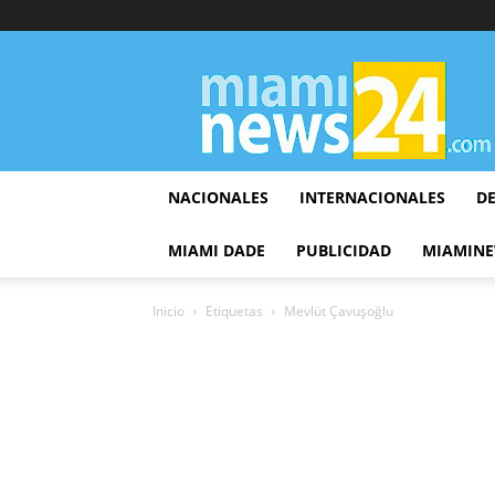
▷
Miami
News
24
NACIONALES
INTERNACIONALES
D
MIAMI DADE
PUBLICIDAD
MIAMINE
Inicio
Etiquetas
Mevlüt Çavuşoğlu