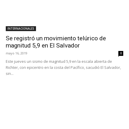
INTERNACIONALES
Se registró un movimiento telúrico de
magnitud 5,9 en El Salvador
mayo 16, 2019
0
Este jueves un sismo de magnitud 5,9 en la escala abierta de
Richter, con epicentro en la costa del Pacífico, sacudió El Salvador,
sin...