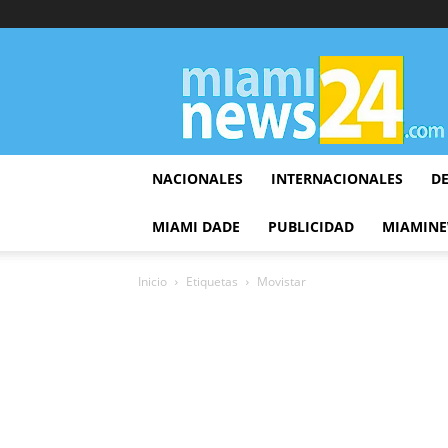
▷
Miami
News
24
NACIONALES
INTERNACIONALES
D
MIAMI DADE
PUBLICIDAD
MIAMINE
Inicio
Etiquetas
Movistar