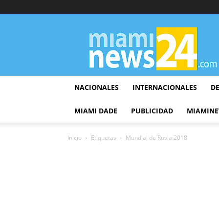
▷
Miami
News
24
NACIONALES
INTERNACIONALES
D
MIAMI DADE
PUBLICIDAD
MIAMINE
Inicio
Etiquetas
Mundial de Rusia 2018