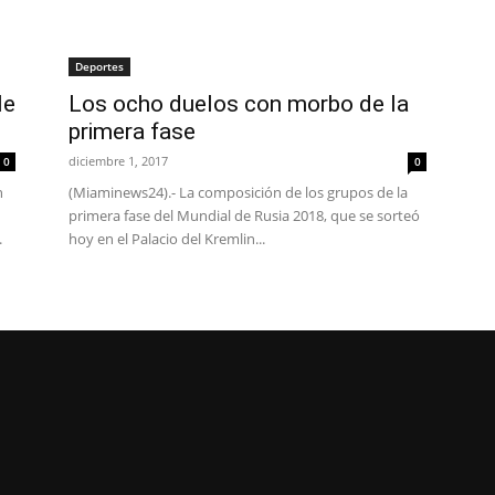
Deportes
le
Los ocho duelos con morbo de la
primera fase
diciembre 1, 2017
0
0
n
(Miaminews24).- La composición de los grupos de la
primera fase del Mundial de Rusia 2018, que se sorteó
.
hoy en el Palacio del Kremlin...