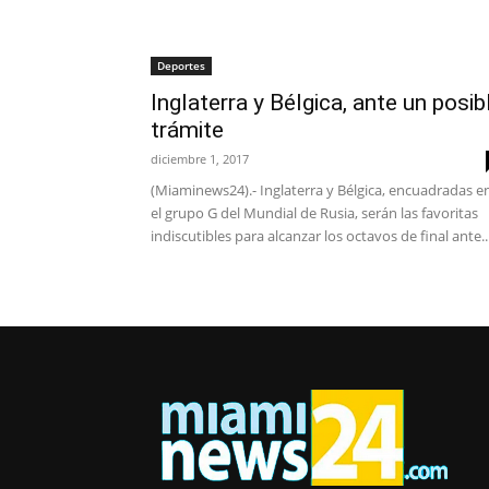
Deportes
Inglaterra y Bélgica, ante un posib
trámite
diciembre 1, 2017
(Miaminews24).- Inglaterra y Bélgica, encuadradas e
el grupo G del Mundial de Rusia, serán las favoritas
indiscutibles para alcanzar los octavos de final ante..