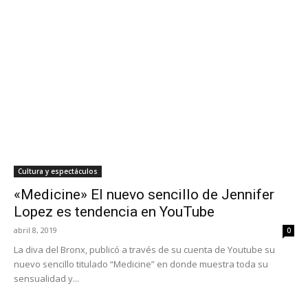
Cultura y espectáculos
«Medicine» El nuevo sencillo de Jennifer
Lopez es tendencia en YouTube
abril 8, 2019
0
La diva del Bronx, publicó a través de su cuenta de Youtube su
nuevo sencillo titulado “Medicine” en donde muestra toda su
sensualidad y...