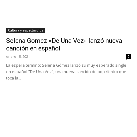
Cultura y espectáculos
Selena Gomez «De Una Vez» lanzó nueva
canción en español
enero 15, 2021
0
La espera terminó: Selena Gómez lanzó su muy esperado single
en español "De Una Vez", una nueva canción de pop rítmico que
toca la...