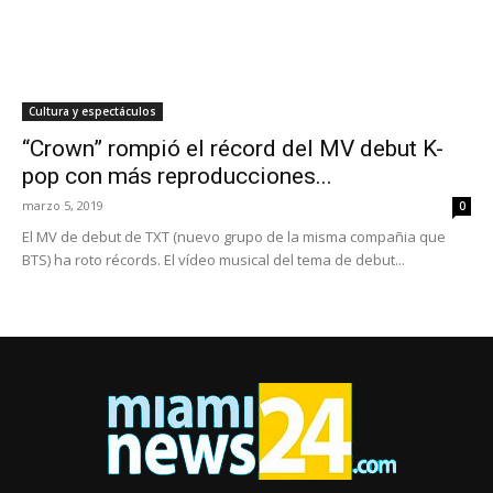
Cultura y espectáculos
“Crown” rompió el récord del MV debut K-
pop con más reproducciones...
marzo 5, 2019
0
El MV de debut de TXT (nuevo grupo de la misma compañia que
BTS) ha roto récords. El vídeo musical del tema de debut...