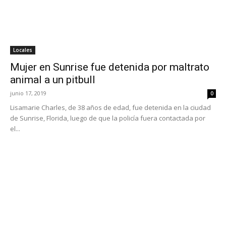
Locales
Mujer en Sunrise fue detenida por maltrato
animal a un pitbull
junio 17, 2019
0
Lisamarie Charles, de 38 años de edad, fue detenida en la ciudad
de Sunrise, Florida, luego de que la policía fuera contactada por
el...