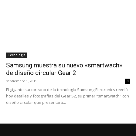
Tecnología
Samsung muestra su nuevo «smartwach»
de diseño circular Gear 2
septiembre 1, 2015
0
El gigante surcoreano de la tecnología Samsung Electronics reveló
hoy detalles y fotografías del Gear S2, su primer "smartwatch" con
diseño circular que presentará...