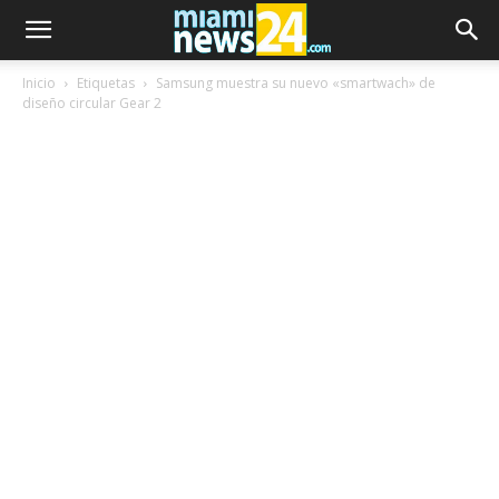
Inicio
Etiquetas
Samsung muestra su nuevo «smartwach» de
diseño circular Gear 2