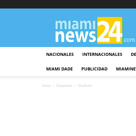
▷
Miami
News
24
NACIONALES
INTERNACIONALES
D
MIAMI DADE
PUBLICIDAD
MIAMINE
Inicio
Etiquetas
Stadium