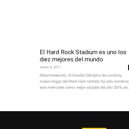
El Hard Rock Stadium es uno los
diez mejores del mundo
marzo 9, 2017
(Miaminews24).- El Estadio Olímpico de Londres,
nuevo hogar del West Ham United, ha sido nombra
este miércoles como mejor estadio del año 2016, en..