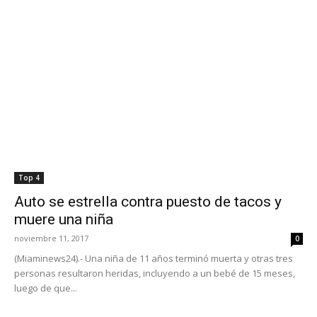
Top 4
Auto se estrella contra puesto de tacos y
muere una niña
noviembre 11, 2017
0
(Miaminews24).- Una niña de 11 años terminó muerta y otras tres
personas resultaron heridas, incluyendo a un bebé de 15 meses,
luego de que...