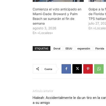
Comienza el voto anticipado en
Golpe a la 
Miami-Dade: Broward y Palm
de Florida 
Beach se sumarán el fin de
TPS haitia
semana
julio 27, 20
agosto 3, 2026
En «Locale
En «Locales»
ETIQUETAS
Doral
EEUU
expansión
Florida
Cuota
Artículo anterior
Hialeah: Accidentalmente le da un tiro en la ca
a su amigo