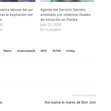
fuerza laboral del sur
Agente del Servicio Secreto
tras la expiración del
arrestado por violentos rituales
no
de iniciación en Florida
26
julio 27, 2026
s»
En «Locales»
Maimi
miaminews24
MPO
RUTAS
trolley
Artículo siguiente
ra
Así suena lo nuevo de Bon Jovi