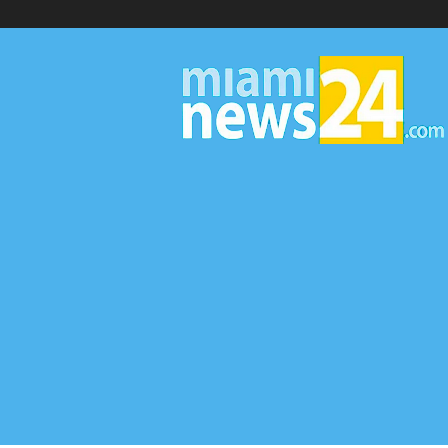
▷
Miami
News
24