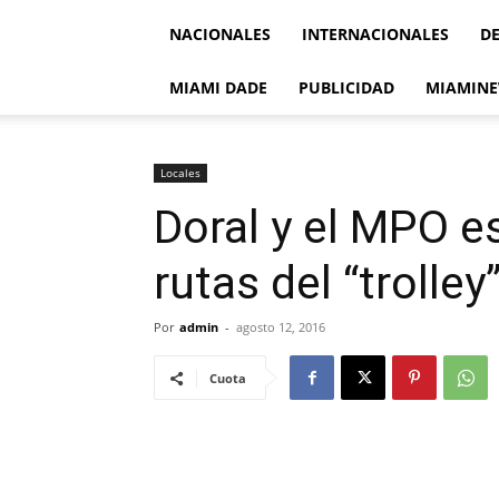
NACIONALES
INTERNACIONALES
D
MIAMI DADE
PUBLICIDAD
MIAMINE
Locales
Doral y el MPO e
rutas del “trolley
Por
admin
-
agosto 12, 2016
Cuota