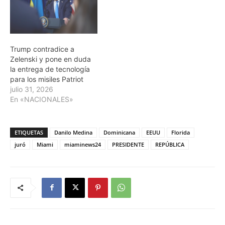
Trump contradice a
Zelenski y pone en duda
la entrega de tecnología
para los misiles Patriot
julio 31, 2026
En «NACIONALES»
ETIQUETAS
Danilo Medina
Dominicana
EEUU
Florida
juró
Miami
miaminews24
PRESIDENTE
REPÚBLICA