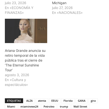
julio 23, 2026
Michigan
En «ECONOMÍA Y
julio 27, 2026
FINANZAS»
En «NACIONALES»
Ariana Grande anuncia su
retiro temporal de la vida
pública tras el cierre de
‘The Eternal Sunshine
Tour’
agosto 3, 2026
En «Cultura y
espectáculos»
ETIQUETAS
ALZA
atenta
EEUU
Florida
GANA
gira
Miami
miaminews24
Petroleo
trump
Wall Street