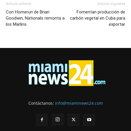
Artículo anterior
Artículo siguiente
Con Homerun de Brian
Fomentan producción de
Goodwin, Nationals remonta a
carbón vegetal en Cuba para
los Marlins
exportar
Contáctanos:
info@miaminews24.com