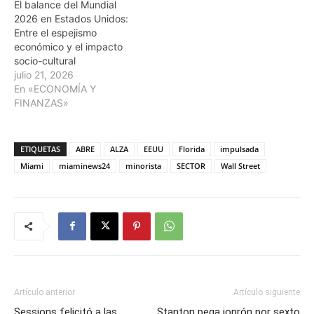
El balance del Mundial
2026 en Estados Unidos:
Entre el espejismo
económico y el impacto
socio-cultural
julio 21, 2026
En «ECONOMÍA Y
FINANZAS»
ETIQUETAS
ABRE
ALZA
EEUU
Florida
impulsada
Miami
miaminews24
minorista
SECTOR
Wall Street
Artículo anterior
Artículo siguiente
Sessions felicitó a las
Stanton pega jonrón por sexto