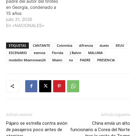
padre del autor del tiroteo
en Georgia, condenado a
15 años
julio 31, 2026
En «NACIONALES»
ETIQUETAS
CANTANTE
Colombia
difrencia
dueto
EEUU
ESCENARIO
esencia
Florida
J Balvin
MALUMA
medellin Miaminews24
Miami
no
PADRE
PRESENCIA
Artículo anterior
Artículo siguiente
Pájaro se estrella contra avión
China envía un alto
de pasajeros poco antes de
funcionario a Corea del Norte
aterrizar
tras la visita de Trump