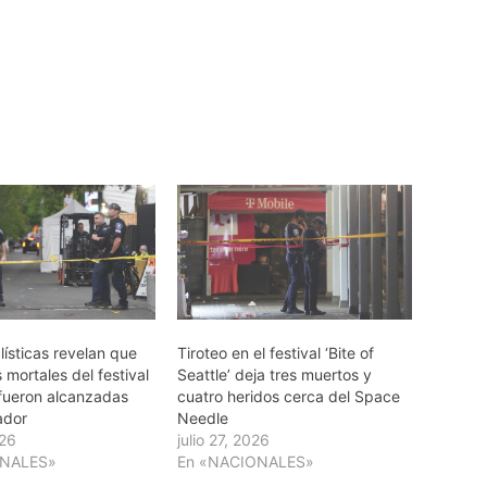
ísticas revelan que
Tiroteo en el festival ‘Bite of
s mortales del festival
Seattle’ deja tres muertos y
 fueron alcanzadas
cuatro heridos cerca del Space
rador
Needle
026
julio 27, 2026
ONALES»
En «NACIONALES»