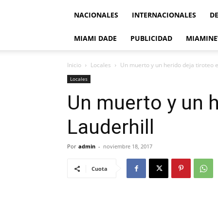
NACIONALES
INTERNACIONALES
D
MIAMI DADE
PUBLICIDAD
MIAMINE
Inicio
Locales
Un muerto y un herido deja tiroteo e
Locales
Un muerto y un h
Lauderhill
Por
admin
-
noviembre 18, 2017
Cuota