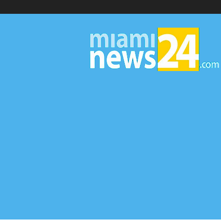
▷
Miami
News
24