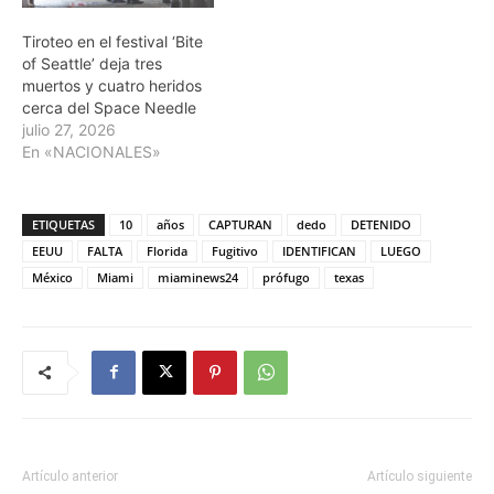
Tiroteo en el festival ‘Bite
of Seattle’ deja tres
muertos y cuatro heridos
cerca del Space Needle
julio 27, 2026
En «NACIONALES»
ETIQUETAS
10
años
CAPTURAN
dedo
DETENIDO
EEUU
FALTA
Florida
Fugitivo
IDENTIFICAN
LUEGO
México
Miami
miaminews24
prófugo
texas
Artículo anterior
Artículo siguiente