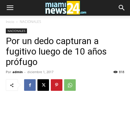
Inicio
NACIONALES
NACIONALES
Por un dedo capturan a
fugitivo luego de 10 años
prófugo
Por
admin
-
diciembre 1, 2017
818