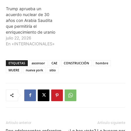
Trump aprueba un
acuerdo nuclear de 30
años con Arabia Saudita
que permitiría el
enriquecimiento de uranio
julio 22, 2026
En «INTERNACIONALES»
ETIQUETAS
ascensor
CAE
CONSTRUCCIÓN
hombre
MUERE
nueva york
sitio
Artículo anterior
Artículo siguiente
Dos adolescentes enfrentan
¿Lo has visto? Lo buscan por