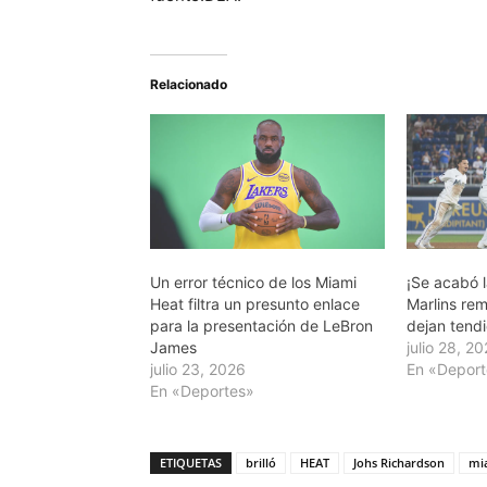
Relacionado
Un error técnico de los Miami
¡Se acabó 
Heat filtra un presunto enlace
Marlins re
para la presentación de LeBron
dejan tendid
James
julio 28, 2
julio 23, 2026
En «Depor
En «Deportes»
ETIQUETAS
brilló
HEAT
Johs Richardson
mi