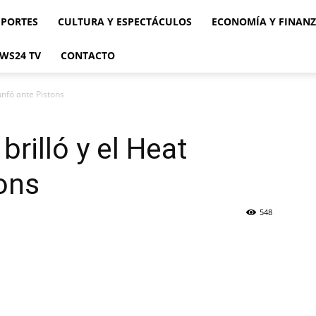
EPORTES
CULTURA Y ESPECTÁCULOS
ECONOMÍA Y FINAN
WS24 TV
CONTACTO
iunfó ante Pistons
rilló y el Heat
tons
548