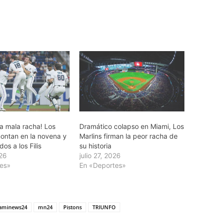
la mala racha! Los
Dramático colapso en Miami, Los
montan en la novena y
Marlins firman la peor racha de
os a los Filis
su historia
026
julio 27, 2026
tes»
En «Deportes»
aminews24
mn24
Pistons
TRIUNFO