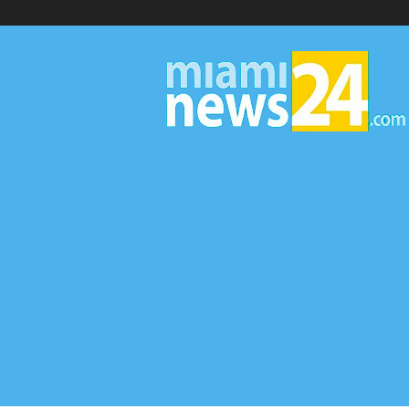
▷
Miami
News
24