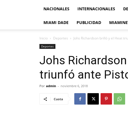
NACIONALES
INTERNACIONALES
D
MIAMI DADE
PUBLICIDAD
MIAMINE
Inicio
Deportes
Johs Richardson brilló y el Heat tr
Deportes
Johs Richardson b
triunfó ante Pis
Por
admin
-
noviembre 6, 2018
Cuota