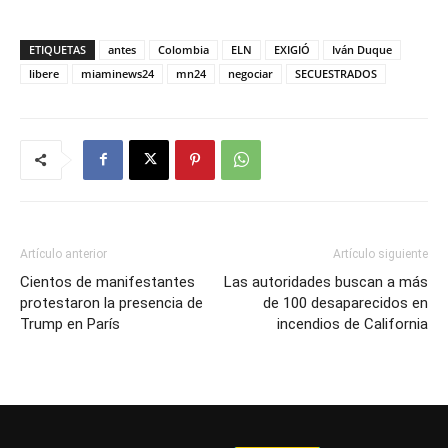
ETIQUETAS
antes
Colombia
ELN
EXIGIÓ
Iván Duque
libere
miaminews24
mn24
negociar
SECUESTRADOS
Artículo anterior
Artículo siguiente
Cientos de manifestantes
Las autoridades buscan a más
protestaron la presencia de
de 100 desaparecidos en
Trump en París
incendios de California