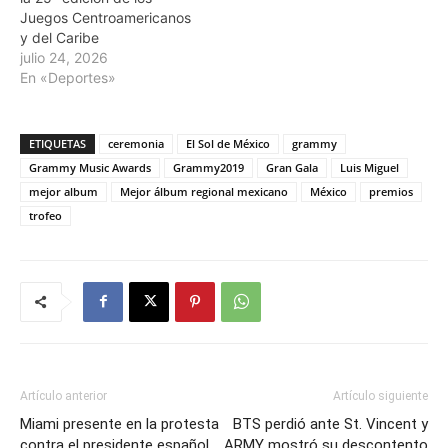
Juegos Centroamericanos
y del Caribe
julio 24, 2026
En «Deportes»
ETIQUETAS
ceremonia
El Sol de México
grammy
Grammy Music Awards
Grammy2019
Gran Gala
Luis Miguel
mejor album
Mejor álbum regional mexicano
México
premios
trofeo
Artículo anterior
Artículo siguiente
Miami presente en la protesta
BTS perdió ante St. Vincent y
contra el presidente español
ARMY mostró su descontento