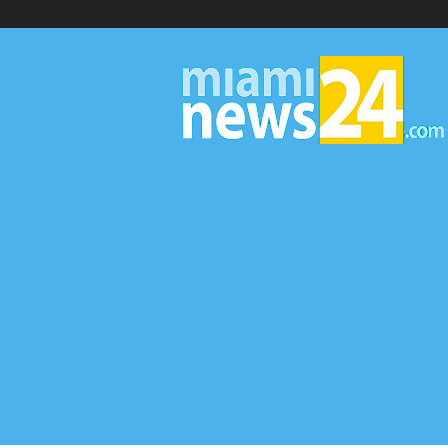
▷
Miami
News
24