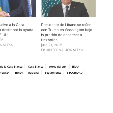
uelve a la Casa
Presidente de Líbano se reúne
a destrabar la ayuda
con Trump en Washington bajo
EE.UU.
la presión de desarmar a
026
Hezbollah
ONALES»
julio 21, 2026
En «INTERNACIONALES»
de la Casa Blanca
Casa Blanca
corea del sur
EEUU
news24
mn24
nacional
Seguimiento
SEGURIDAD