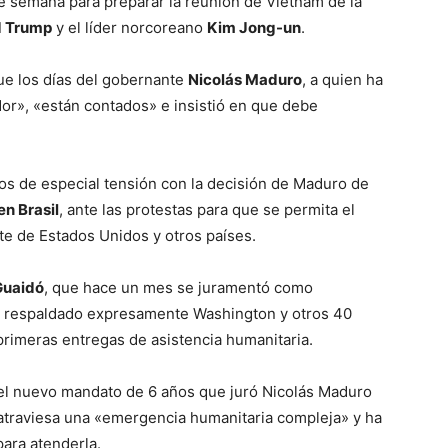
 de semana para preparar la reunión de Vietnam de la
d Trump
y el líder norcoreano
Kim Jong-un
.
que los días del gobernante
Nicolás Maduro
, a quien ha
dor», «están contados» e insistió en que debe
tos de especial tensión con la decisión de Maduro de
en Brasil
, ante las protestas para que se permita el
te de Estados Unidos y otros países.
Guaidó
, que hace un mes se juramentó como
an respaldado expresamente Washington y otros 40
 primeras entregas de asistencia humanitaria.
el nuevo mandato de 6 años que juró Nicolás Maduro
 atraviesa una «emergencia humanitaria compleja» y ha
para atenderla.