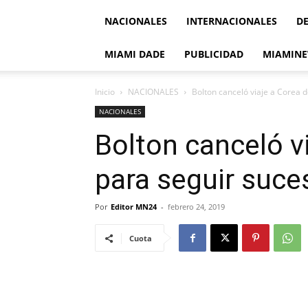
NACIONALES
INTERNACIONALES
D
MIAMI DADE
PUBLICIDAD
MIAMINE
Inicio
NACIONALES
Bolton canceló viaje a Corea 
NACIONALES
Bolton canceló vi
para seguir suce
Por
Editor MN24
-
febrero 24, 2019
Cuota