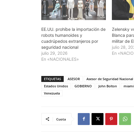
EE.UU. prohíbe la importación de
Zelensky v
robots humanoides y
Blanca par
cuadrúpedos extranjeros por
militar de 
seguridad nacional
julio 28, 2
julio 29, 2026
En «NACI
En «NACIONALES»
ETIQUETAS
ASESOR
Asesor de Seguridad Nacional 
Estados Unidos
GOBIERNO
John Bolton
miami
Venezuela
Cuota