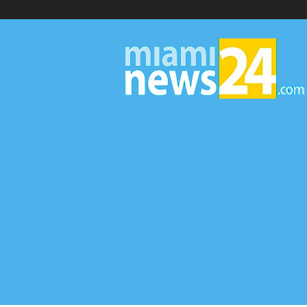
▷
Miami
News
24