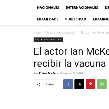
NACIONALES
INTERNACIONALES
D
MIAMI DADE
PUBLICIDAD
MIAMINE
Inicio
Cultura y espectáculos
El actor Ian McKellen
Cultura y espectáculos
El actor Ian McKe
recibir la vacun
Por
Editor MN24
-
diciembre 17, 2020
Cuota