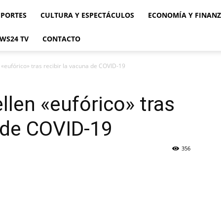
EPORTES
CULTURA Y ESPECTÁCULOS
ECONOMÍA Y FINAN
WS24 TV
CONTACTO
 «eufórico» tras recibir la vacuna de COVID-19
llen «eufórico» tras
a de COVID-19
356