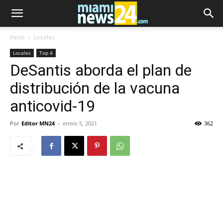
Inicio
Locales
Locales
Top 4
DeSantis aborda el plan de
distribución de la vacuna
anticovid-19
Por
Editor MN24
-
enero 5, 2021
362