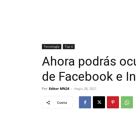
Tecnología
Top 4
Ahora podrás ocu
de Facebook e I
Por
Editor MN24
-
mayo 28, 2021
Cuota