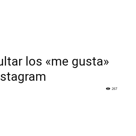
ltar los «me gusta»
nstagram
267