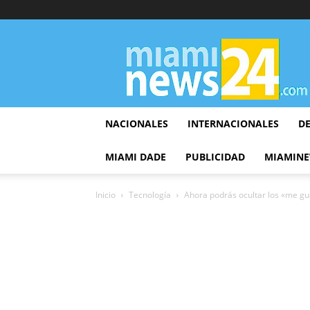
▷
Miami
News
24
NACIONALES
INTERNACIONALES
D
MIAMI DADE
PUBLICIDAD
MIAMINE
Inicio
Tecnología
Ahora podrás ocultar los «me g