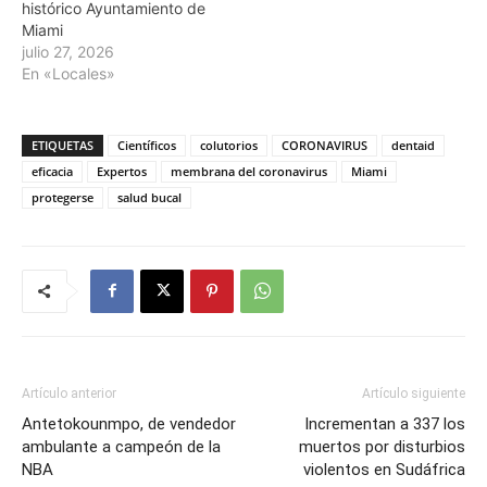
histórico Ayuntamiento de
Miami
julio 27, 2026
En «Locales»
ETIQUETAS
Científicos
colutorios
CORONAVIRUS
dentaid
eficacia
Expertos
membrana del coronavirus
Miami
protegerse
salud bucal
Artículo anterior
Artículo siguiente
Antetokounmpo, de vendedor
Incrementan a 337 los
ambulante a campeón de la
muertos por disturbios
NBA
violentos en Sudáfrica