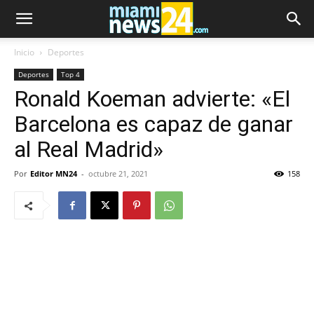
Inicio
Deportes
Deportes
Top 4
Ronald Koeman advierte: «El
Barcelona es capaz de ganar
al Real Madrid»
Por
Editor MN24
-
octubre 21, 2021
158