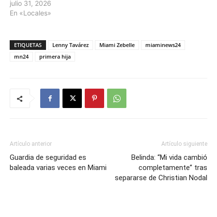
julio 31, 2026
En «Locales»
ETIQUETAS
Lenny Tavárez
Miami Zebelle
miaminews24
mn24
primera hija
Artículo anterior
Artículo siguiente
Guardia de seguridad es
Belinda: “Mi vida cambió
baleada varias veces en Miami
completamente” tras
separarse de Christian Nodal