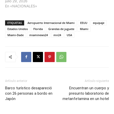
julio 29, 2026
En «NACIONALES»
ETIQUETAS
Aeropuerto Internacional de Miami
EEUU
equipaje
Estados Unidos
Florida
Grandas de juguete
Miami
Miami-Dade
miaminews24
mn24
USA
Artículo anterior
Artículo siguiente
Barco turístico desapareció
Encuentran un cuerpo y
con 26 personas a bordo en
presunto laboratorio de
Japón
metanfetamina en un hotel