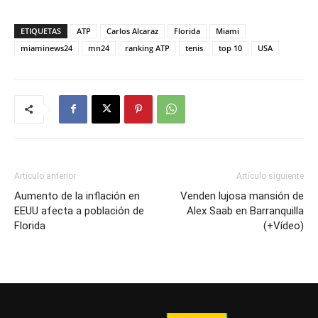
ETIQUETAS
ATP
Carlos Alcaraz
Florida
Miami
miaminews24
mn24
ranking ATP
tenis
top 10
USA
Artículo anterior
Artículo siguiente
Aumento de la inflación en
Venden lujosa mansión de
EEUU afecta a población de
Alex Saab en Barranquilla
Florida
(+Vídeo)