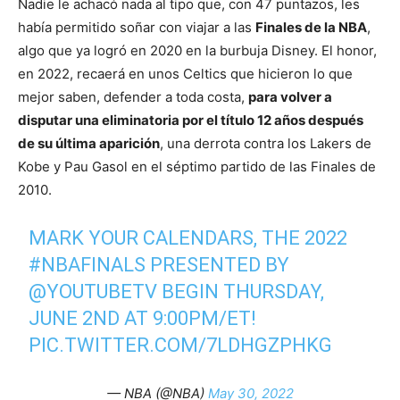
Nadie le achacó nada al tipo que, con 47 puntazos, les
había permitido soñar con viajar a las
Finales de la NBA
,
algo que ya logró en 2020 en la burbuja Disney. El honor,
en 2022, recaerá en unos Celtics que hicieron lo que
mejor saben, defender a toda costa,
para volver a
disputar una eliminatoria por el título 12 años después
de su última aparición
, una derrota contra los Lakers de
Kobe y Pau Gasol en el séptimo partido de las Finales de
2010.
MARK YOUR CALENDARS, THE 2022
#NBAFINALS
PRESENTED BY
@YOUTUBETV
BEGIN THURSDAY,
JUNE 2ND AT 9:00PM/ET!
PIC.TWITTER.COM/7LDHGZPHKG
— NBA (@NBA)
May 30, 2022