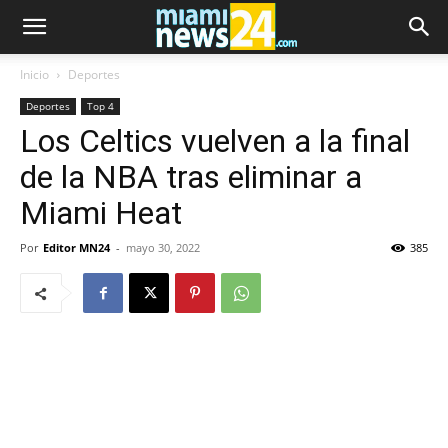
Inicio
Deportes
Deportes
Top 4
Los Celtics vuelven a la final
de la NBA tras eliminar a
Miami Heat
Por
Editor MN24
-
mayo 30, 2022
385