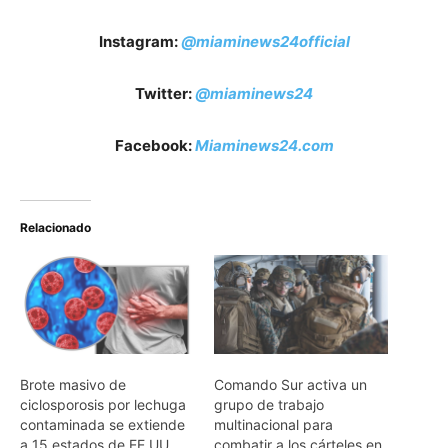
Instagram:
@miaminews24official
Twitter:
@miaminews24
Facebook:
Miaminews24.com
Relacionado
Brote masivo de
Comando Sur activa un
ciclosporosis por lechuga
grupo de trabajo
contaminada se extiende
multinacional para
a 15 estados de EE.UU.
combatir a los cárteles en