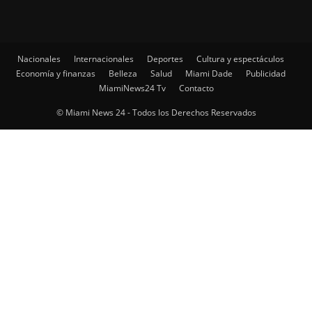
Nacionales
Internacionales
Deportes
Cultura y espectáculos
Economía y finanzas
Belleza
Salud
Miami Dade
Publicidad
MiamiNews24 Tv
Contacto
© Miami News 24 - Todos los Derechos Reservados