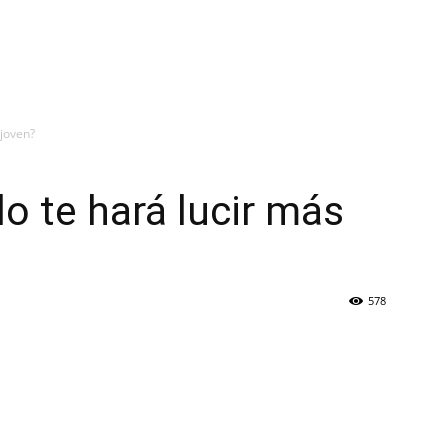
 joven?
lo te hará lucir más
578