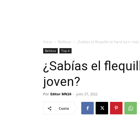
Inicio
Belleza
¿Sabías el flequillo te hará lucir más
Belleza
Top 4
¿Sabías el flequil
joven?
Por
Editor MN24
-
julio 27, 2022
Cuota