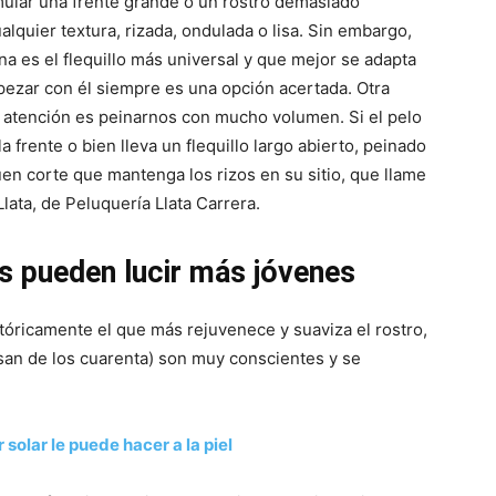
imular una frente grande o un rostro demasiado
lquier textura, rizada, ondulada o lisa. Sin embargo,
na es el flequillo más universal y que mejor se adapta
mpezar con él siempre es una opción acertada. Otra
e atención es peinarnos con mucho volumen. Si el pelo
 frente o bien lleva un flequillo largo abierto, peinado
uen corte que mantenga los rizos en su sitio, que llame
Llata, de Peluquería Llata Carrera.
es pueden lucir más jóvenes
stóricamente el que más rejuvenece y suaviza el rostro,
asan de los cuarenta) son muy conscientes y se
 solar le puede hacer a la piel