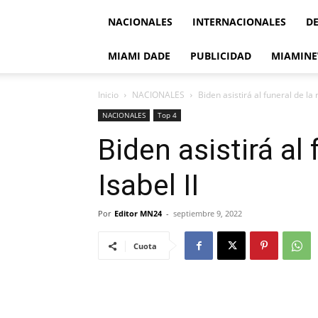
NACIONALES
INTERNACIONALES
D
MIAMI DADE
PUBLICIDAD
MIAMINE
Inicio
NACIONALES
Biden asistirá al funeral de la r
NACIONALES
Top 4
Biden asistirá al 
Isabel II
Por
Editor MN24
-
septiembre 9, 2022
Cuota