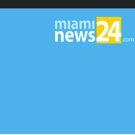
▷
Miami
News
24