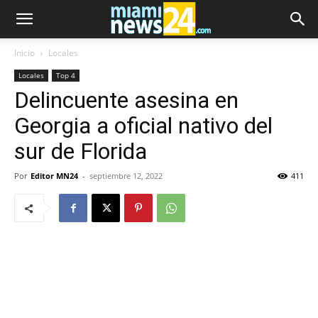
Inicio
Locales
Locales
Top 4
Delincuente asesina en
Georgia a oficial nativo del
sur de Florida
Por
Editor MN24
-
septiembre 12, 2022
411