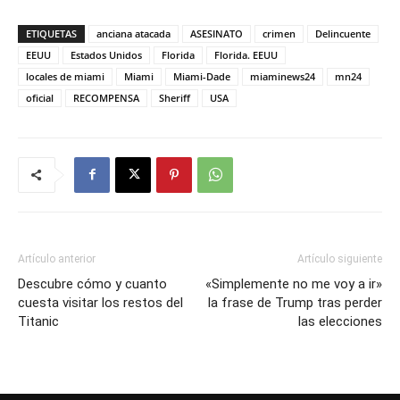
ETIQUETAS
anciana atacada
ASESINATO
crimen
Delincuente
EEUU
Estados Unidos
Florida
Florida. EEUU
locales de miami
Miami
Miami-Dade
miaminews24
mn24
oficial
RECOMPENSA
Sheriff
USA
Artículo anterior
Artículo siguiente
Descubre cómo y cuanto
«Simplemente no me voy a ir»
cuesta visitar los restos del
la frase de Trump tras perder
Titanic
las elecciones