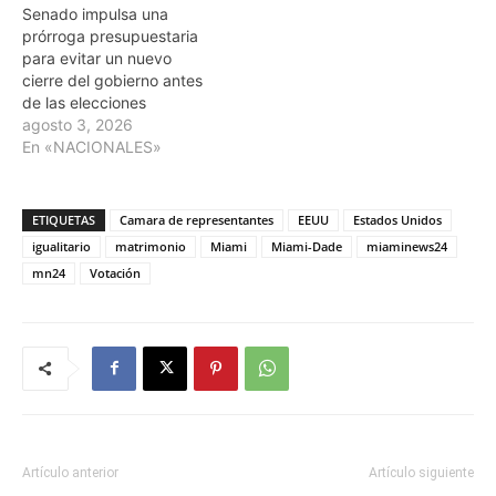
Senado impulsa una
prórroga presupuestaria
para evitar un nuevo
cierre del gobierno antes
de las elecciones
agosto 3, 2026
En «NACIONALES»
ETIQUETAS
Camara de representantes
EEUU
Estados Unidos
igualitario
matrimonio
Miami
Miami-Dade
miaminews24
mn24
Votación
Artículo anterior
Artículo siguiente