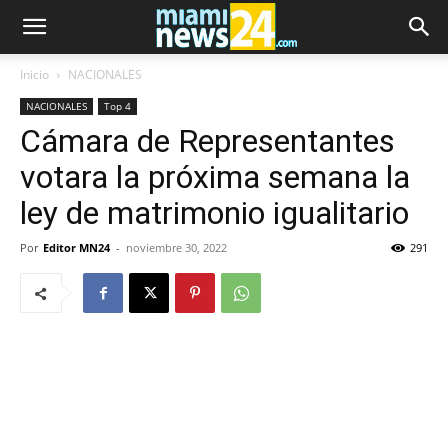
Inicio
NACIONALES
NACIONALES
Top 4
Cámara de Representantes
votara la próxima semana la
ley de matrimonio igualitario
Por
Editor MN24
-
noviembre 30, 2022
291